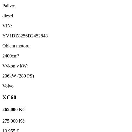
Palivo:
diesel
VIN:
YV1DZ8256D2452848
Objem motoru:
2400cm³
Výkon v kW:
206kW (280 PS)
Volvo
XC60
265.000 Kč
275.000 Kč
10.955 €