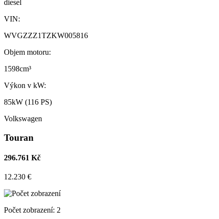
diesel
VIN:
WVGZZZ1TZKW005816
Objem motoru:
1598cm³
Výkon v kW:
85kW (116 PS)
Volkswagen
Touran
296.761 Kč
12.230 €
Počet zobrazení:
2