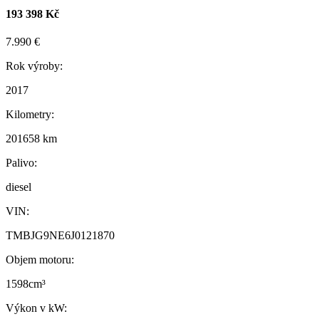
193 398 Kč
7.990 €
Rok výroby:
2017
Kilometry:
201658 km
Palivo:
diesel
VIN:
TMBJG9NE6J0121870
Objem motoru:
1598cm³
Výkon v kW: