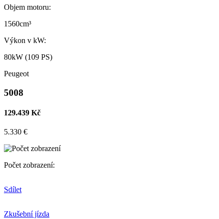
Objem motoru:
1560cm³
Výkon v kW:
80kW (109 PS)
Peugeot
5008
129.439 Kč
5.330 €
Počet zobrazení:
Sdílet
Zkušební jízda