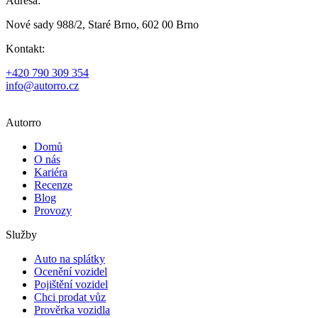
Adresa:
Nové sady 988/2, Staré Brno, 602 00 Brno
Kontakt:
+420 790 309 354
info@autorro.cz
Autorro
Domů
O nás
Kariéra
Recenze
Blog
Provozy
Služby
Auto na splátky
Ocenění vozidel
Pojištění vozidel
Chci prodat vůz
Prověrka vozidla