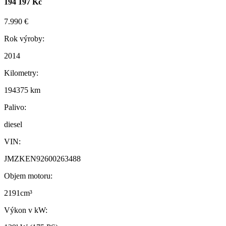
194 197 Kč
7.990 €
Rok výroby:
2014
Kilometry:
194375 km
Palivo:
diesel
VIN:
JMZKEN92600263488
Objem motoru:
2191cm³
Výkon v kW: