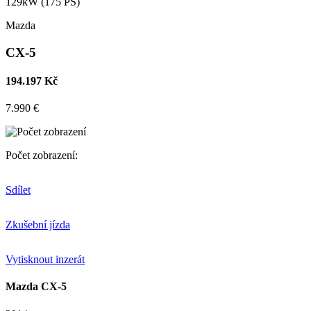
129kW (175 PS)
Mazda
CX-5
194.197 Kč
7.990 €
Počet zobrazení:
Sdílet
Zkušební jízda
Vytisknout inzerát
Mazda CX-5