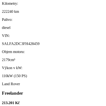
Kilometry:
222240 km
Palivo:
diesel
VIN:
SALFA2DC3FH428459
Objem motoru:
2179cm³
Výkon v kW:
110kW (150 PS)
Land Rover
Freelander
213.201 Kč