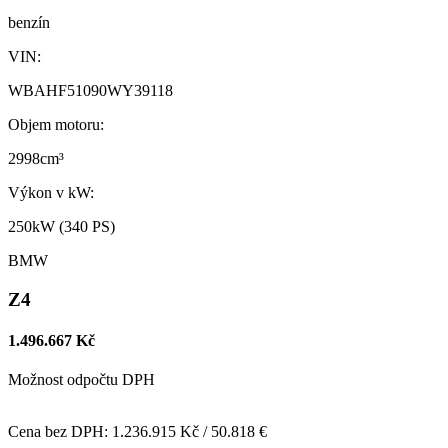
benzín
VIN:
WBAHF51090WY39118
Objem motoru:
2998cm³
Výkon v kW:
250kW (340 PS)
BMW
Z4
1.496.667 Kč
Možnost odpočtu DPH
Cena bez DPH: 1.236.915 Kč / 50.818 €