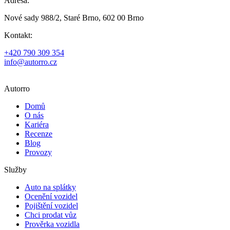
Adresa:
Nové sady 988/2, Staré Brno, 602 00 Brno
Kontakt:
+420 790 309 354
info@autorro.cz
Autorro
Domů
O nás
Kariéra
Recenze
Blog
Provozy
Služby
Auto na splátky
Ocenění vozidel
Pojištění vozidel
Chci prodat vůz
Prověrka vozidla