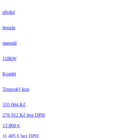
přední
benzín
manuál
118kW
Kombi
Trnavský kraj
335 064 Kč
276 912 Kč bez DPH
13 800 €
11 405 € bez DPH