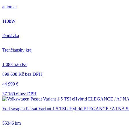
automat
110kW
Dodávka
Trenčiansky kraj
1 088 526 Kč
899 608 Kč bez DPH
44 999 €
37 189 € bez DPH
Volkswagen Passat Variant 1.5 TSI eHybrid ELEGANCE / AJ N
55346 km