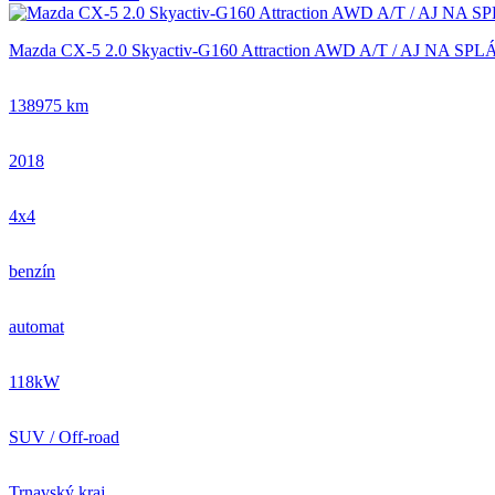
Mazda CX-5 2.0 Skyactiv-G160 Attraction AWD A/T / AJ NA S
138975 km
2018
4x4
benzín
automat
118kW
SUV / Off-road
Trnavský kraj