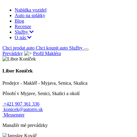
Nabídka vozidel
Auto na splátky
Blog
Recenze
Služby
O nás
Chci prodat auto
Chci koupit auto
Služby
Prevádzky
Profil Makléra
Libor Koníček
Prodejce - Makléř -
Myjava, Senica, Skalica
Pôsobí v Myjave, Senici, Skalici a okolí
+421 907 361 336
konicek@autorro.sk
Messenger
Manažér
mé prevádzky