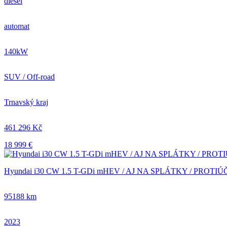
diesel
automat
140kW
SUV / Off-road
Trnavský kraj
461 296 Kč
18 999 €
Hyundai i30 CW 1.5 T-GDi mHEV / AJ NA SPLÁTKY / PROTIÚČ
95188 km
2023