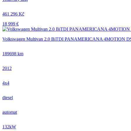
461 296 Kč
18 999 €
Volkswagen Multivan 2.0 BiTDI PANAMERICANA 4MOTION D
189698 km
2012
4x4
diesel
automat
132kW