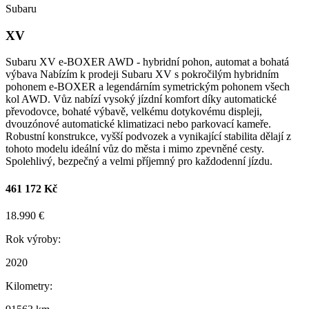
Subaru
XV
Subaru XV e-BOXER AWD - hybridní pohon, automat a bohatá
výbava Nabízím k prodeji Subaru XV s pokročilým hybridním
pohonem e-BOXER a legendárním symetrickým pohonem všech
kol AWD. Vůz nabízí vysoký jízdní komfort díky automatické
převodovce, bohaté výbavě, velkému dotykovému displeji,
dvouzónové automatické klimatizaci nebo parkovací kameře.
Robustní konstrukce, vyšší podvozek a vynikající stabilita dělají z
tohoto modelu ideální vůz do města i mimo zpevněné cesty.
Spolehlivý, bezpečný a velmi příjemný pro každodenní jízdu.
461 172 Kč
18.990 €
Rok výroby:
2020
Kilometry: