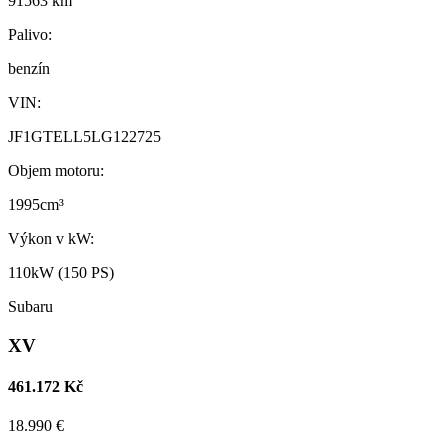
91563 km
Palivo:
benzín
VIN:
JF1GTELL5LG122725
Objem motoru:
1995cm³
Výkon v kW:
110kW (150 PS)
Subaru
XV
461.172 Kč
18.990 €