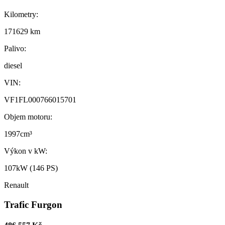
Kilometry:
171629 km
Palivo:
diesel
VIN:
VF1FL000766015701
Objem motoru:
1997cm³
Výkon v kW:
107kW (146 PS)
Renault
Trafic Furgon