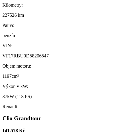
Kilometry:
227526 km
Palivo:
benzín
VIN:
VF17RBU0D58206547
Objem motoru:
1197cm³
Výkon v kW:
87kW (118 PS)
Renault
Clio Grandtour
141.578 Kč