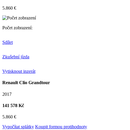
5.860 €
Počet zobrazení:
Sdílet
Zkušební jízda
Vytisknout inzerát
Renault Clio Grandtour
2017
141 578 Kč
5.860 €
Vypočítat splátky
Koupit formou protihodnoty