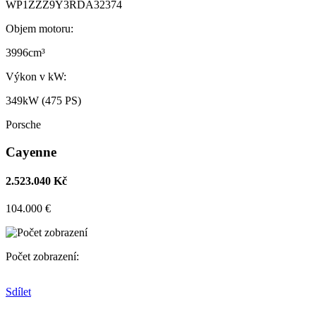
WP1ZZZ9Y3RDA32374
Objem motoru:
3996cm³
Výkon v kW:
349kW (475 PS)
Porsche
Cayenne
2.523.040 Kč
104.000 €
Počet zobrazení:
Sdílet