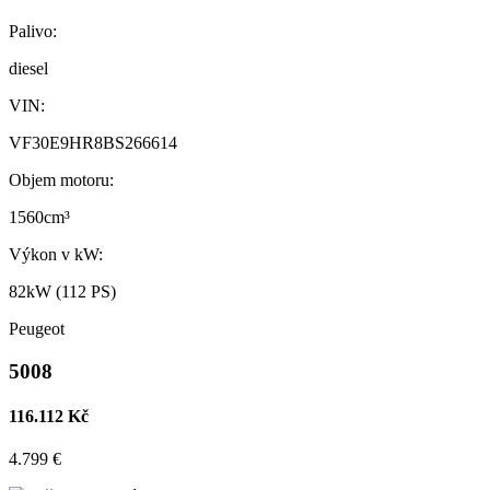
Palivo:
diesel
VIN:
VF30E9HR8BS266614
Objem motoru:
1560cm³
Výkon v kW:
82kW (112 PS)
Peugeot
5008
116.112 Kč
4.799 €