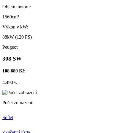
Objem motoru:
1560cm³
Výkon v kW:
88kW (120 PS)
Peugeot
308 SW
108.680 Kč
4.490 €
Počet zobrazení:
Sdílet
Zkušební jízda