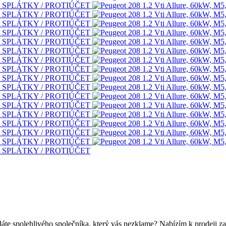
dáte spolehlivého společníka, který vás nezklame? Nabízím k prodeji za