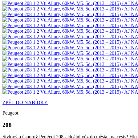
ZPĚT DO NABÍDKY
Peugeot
208
Stylový a úsporný Peugeot 208 - ideální vůz do města i na cesty! Hle