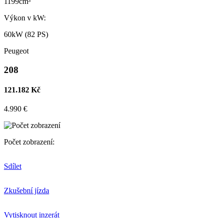
1199cm³
Výkon v kW:
60kW (82 PS)
Peugeot
208
121.182 Kč
4.990 €
Počet zobrazení:
Sdílet
Zkušební jízda
Vytisknout inzerát