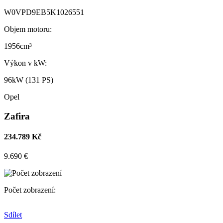
W0VPD9EB5K1026551
Objem motoru:
1956cm³
Výkon v kW:
96kW (131 PS)
Opel
Zafira
234.789 Kč
9.690 €
Počet zobrazení:
Sdílet