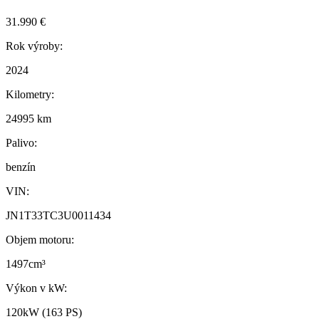
31.990 €
Rok výroby:
2024
Kilometry:
24995 km
Palivo:
benzín
VIN:
JN1T33TC3U0011434
Objem motoru:
1497cm³
Výkon v kW:
120kW (163 PS)