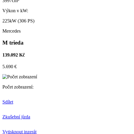
3997cm³
Výkon v kW:
225kW (306 PS)
Mercedes
M trieda
139.092 Kč
5.690 €
Počet zobrazení:
Sdílet
Zkušební jízda
Vytisknout inzerát