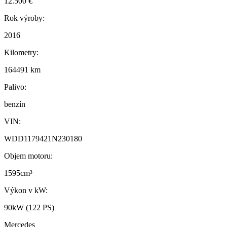
12.500 €
Rok výroby:
2016
Kilometry:
164491 km
Palivo:
benzín
VIN:
WDD1179421N230180
Objem motoru:
1595cm³
Výkon v kW:
90kW (122 PS)
Mercedes