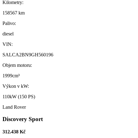
Kilometry:
158567 km
Palivo:
diesel
VIN:
SALCA2BN9GH560196
Objem motoru:
1999cm³
Výkon v kW:
110kW (150 PS)
Land Rover
Discovery Sport
312.438 Kč