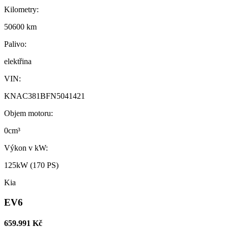
Kilometry:
50600 km
Palivo:
elektřina
VIN:
KNAC381BFN5041421
Objem motoru:
0cm³
Výkon v kW:
125kW (170 PS)
Kia
EV6
659.991 Kč