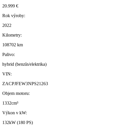
20.999 €
Rok výroby:
2022
Kilometry:
108702 km
Palivo:
hybrid (benzín/elektrika)
VIN:
ZACPJFEW3NPS21263
Objem motoru:
1332cm³
Výkon v kW:
132kW (180 PS)