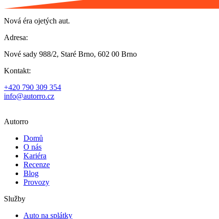
Nová éra ojetých aut.
Adresa:
Nové sady 988/2, Staré Brno, 602 00 Brno
Kontakt:
+420 790 309 354
info@autorro.cz
Autorro
Domů
O nás
Kariéra
Recenze
Blog
Provozy
Služby
Auto na splátky