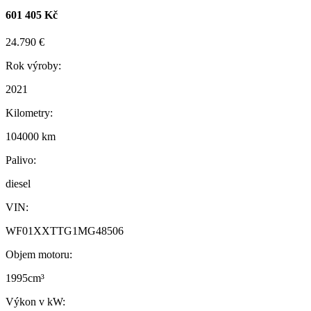
601 405 Kč
24.790 €
Rok výroby:
2021
Kilometry:
104000 km
Palivo:
diesel
VIN:
WF01XXTTG1MG48506
Objem motoru:
1995cm³
Výkon v kW: