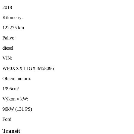
2018
Kilometry:
122275 km
Palivo:
diesel
VIN:
WF0XXXTTGXJM58096
Objem motoru:
1995cm³
Výkon v kW:
96kW (131 PS)
Ford
Transit