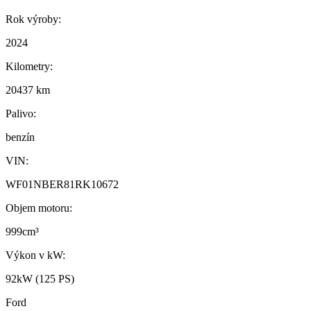
Rok výroby:
2024
Kilometry:
20437 km
Palivo:
benzín
VIN:
WF01NBER81RK10672
Objem motoru:
999cm³
Výkon v kW:
92kW (125 PS)
Ford