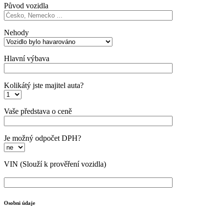
Původ vozidla
Nehody
Hlavní výbava
Kolikátý jste majitel auta?
Vaše představa o ceně
Je možný odpočet DPH?
VIN
(Slouží k prověření vozidla)
Osobni údaje