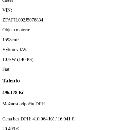
diesel
VIN:
ZFAFJL002J5078834
Objem motoru:
1598cm³
Výkon v kW:
107kW (146 PS)
Fiat
Talento
496.178 Kč
Možnost odpočtu DPH
Cena bez DPH: 410.064 Kč / 16.941 €
20.499 €