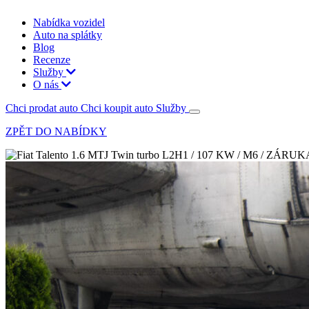
Nabídka vozidel
Auto na splátky
Blog
Recenze
Služby
O nás
Chci prodat auto
Chci koupit auto
Služby
ZPĚT DO NABÍDKY