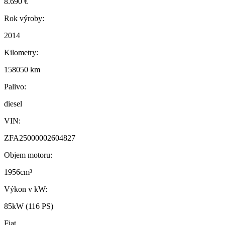
8.690 €
Rok výroby:
2014
Kilometry:
158050 km
Palivo:
diesel
VIN:
ZFA25000002604827
Objem motoru:
1956cm³
Výkon v kW:
85kW (116 PS)
Fiat