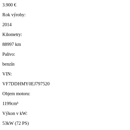
3.900 €
Rok výroby:
2014
Kilometry:
88997 km
Palivo:
benzín
VIN:
VF7DDHMY0EJ797520
Objem motoru:
1199cm³
Výkon v kW:
53kW (72 PS)