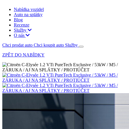
Nabídka vozidel
Auto na splátky
Blog
Recenze
Služby
O nás
Chci prodat auto
Chci koupit auto
Služby
ZPĚT DO NABÍDKY