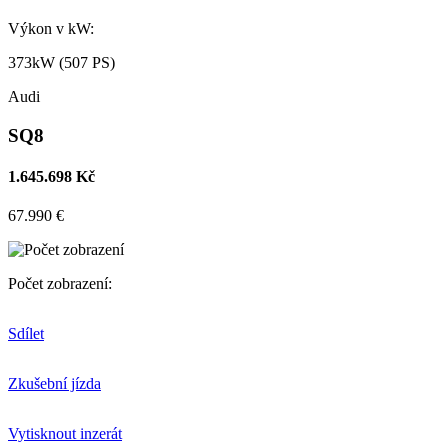
Výkon v kW:
373kW (507 PS)
Audi
SQ8
1.645.698 Kč
67.990 €
Počet zobrazení:
Sdílet
Zkušební jízda
Vytisknout inzerát