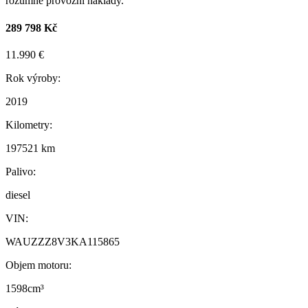
rozumné provozní náklady.
289 798 Kč
11.990 €
Rok výroby:
2019
Kilometry:
197521 km
Palivo:
diesel
VIN:
WAUZZZ8V3KA115865
Objem motoru:
1598cm³