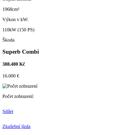
1968cm³
Výkon v kW:
110kW (150 PS)
Škoda
Superb Combi
388.480 Kč
16.000 €
Počet zobrazení:
Sdílet
Zkušební jízda